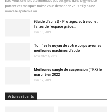
Etes-vous une fois été intimidés pas ces gens dans le gymnase
portant ces masques noirs? Vous demandez-vous s'il y a une
nouvelle épidémie ou...
(Guide d’achat) - Protégez votre sol et
faites de l’espace grâce...
avril 13, 2019
Tonifiez le noyau de votre corps avec les
meilleures machines d’abdo
novembre 6, 2019
Meilleures sangle de suspension (TRX) le
marché en 2022
avril 17, 2019
Articles récents