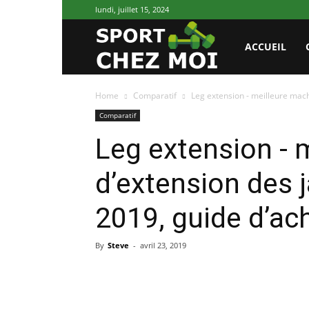
lundi, juillet 15, 2024
Sport
ACCUEIL
Home
Comparatif
Leg extension - meilleure mach
Chez
Comparatif
Leg extension - 
Moi
d’extension des 
2019, guide d’ach
By
Steve
-
avril 23, 2019