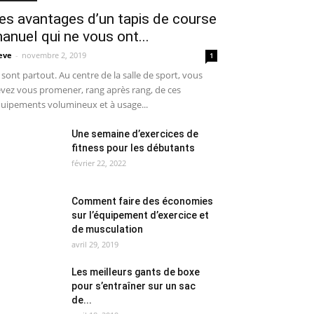
es avantages d’un tapis de course
anuel qui ne vous ont...
eve
-
novembre 2, 2019
1
s sont partout. Au centre de la salle de sport, vous
vez vous promener, rang après rang, de ces
uipements volumineux et à usage...
Une semaine d’exercices de
fitness pour les débutants
février 22, 2022
Comment faire des économies
sur l’équipement d’exercice et
de musculation
avril 29, 2019
Les meilleurs gants de boxe
pour s’entraîner sur un sac
de...