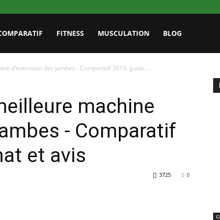
COMPARATIF
FITNESS
MUSCULATION
BLOG
ine d’extension des jambes - Comparatif 2019, guide...
meilleure machine
jambes - Comparatif
at et avis
3725
0
C