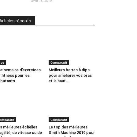
avril 18, 2019
Articles récents
log
Comparatif
e semaine d’exercices
Meilleurs barres à dips
 fitness pour les
pour améliorer vos bras
butants
et le haut...
omparatif
Comparatif
s meilleures échelles
Le top des meilleures
agilité, de vitesse ou de
Smith Machine 2019 pour