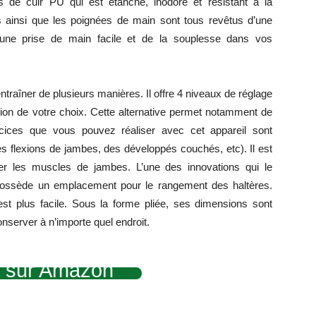
de cuir PU qui est étanche, inodore et résistant à la
 ainsi que les poignées de main sont tous revêtus d’une
d’une prise de main facile et de la souplesse dans vos
traîner de plusieurs manières. Il offre 4 niveaux de réglage
sition de votre choix. Cette alternative permet notamment de
rcices que vous pouvez réaliser avec cet appareil sont
s flexions de jambes, des développés couchés, etc)
. Il est
fier les muscles de jambes.
L’une des innovations qui le
il possède un emplacement pour le rangement des haltères.
t plus facile. Sous la forme pliée, ses dimensions sont
nserver à n’importe quel endroit.
it sur Amazon