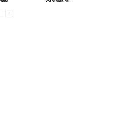
thme
votre salle de...