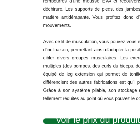
rembourrés d’une mousse EVA et recouverts 
déchirure. Les supports de pieds, des jambes
matière antidérapante. Vous profitez donc 
mouvements.
Avec ce lit de musculation, vous pouvez vous en
d’inclinaison, permettant ainsi d’adopter la po
cibler divers groupes musculaires. Les exe
multiples (
des pompes, des curls du biceps, de
équipé de leg extension qui permet de toni
différencient des autres fabrications est qu’
Grâce à son système pliable, son stockage es
tellement réduites au point où vous pouvez le co
Voir le prix du produ