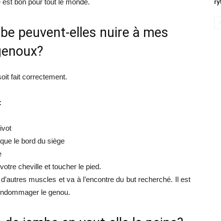
 est bon pour tout le monde.
ry
be peuvent-elles nuire à mes
genoux?
it fait correctement.
:
ivot
que le bord du siège
e
votre cheville et toucher le pied.
’autres muscles et va à l’encontre du but recherché. Il est
’endommager le genou.