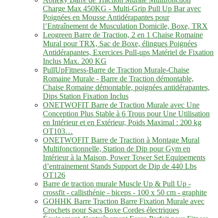
Charge Max 450KG - Multi-Grip Pull Up Bar avec
Poignées en Mousse Antidérapantes pour
l’Entraînement de Musculation Domicile, Boxe, TRX
Leogreen Barre de Traction, 2 en 1 Chaise Romaine
Mural pour TRX, Sac de Boxe, élingues Poignées
Antidérapantes, Exercices Pull-ups Matériel de Fixation
Inclus Max. 200 KG
PullUpFitness-Barre de Traction Murale-Chaise
Romaine Murale - Barre de Traction démontable,
Chaise Romaine démontable, poignées antidérapantes,
Dips Station Fixation Inclus
ONETWOFIT Barre de Traction Murale avec Une
Conception Plus Stable à 6 Trous pour Une Utilisation
en Intérieur et en Extérieur, Poids Maximal : 200 kg
OT103…
ONETWOFIT Barre de Traction à Montage Mural
Multifonctionnelle, Station de Dip pour Gym en
Intérieur à la Maison, Power Tower Set Equipements
d’entrainement Stands Support de Dip de 440 Lbs
OT126
Barre de traction murale Muscle Up & Pull Up -
crossfit - callisthénie - biceps - 100 x 50 cm - graphite
GOHHK Barre Traction Barre Fixation Murale avec
Crochets pour Sacs Boxe Cordes électriques