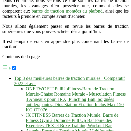
Dans cet article, nous verrons ce que sont les barres de traction
murales, les avantages d’en posséder une, comment elles se
comparent aux
barres de traction montées au plafond
, ainsi que les
facteurs à prendre en compte avant d’acheter.
Nous allons également passer en revue les barres de traction
supérieures que vous pouvez acheter dès aujourd’hui.
Il est temps de vous en apprendre plus concernant les barres de
traction!
Contenus de la page
Top 3 des meilleures barres de traction murales - Comparatif
2022 et avis
ONETWOFIT PullUpFitness-Barre de Traction
Murale-Chaise Romaine Murale - Musculation Fitness
3 Anneaux pour TRX, Punching-Ball, poignées
antidérapantes, Dips Station Fixation Inclus Max 150
KG OT076
JX FITNESS Barres de Traction Murale, Barre de
Fitness Gym à Domicile Pull Up Bar Faire des
Exercices TRX et Boxe Training Workout Bar
Aoneky Barre de Traction Murale Multifonction